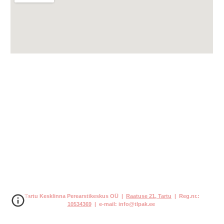
Tartu Kesklinna Perearstikeskus OÜ
|
Raatuse 21,
Tartu
|
Reg.nr.:
10534369
|
e-mail: info@tlpak.ee