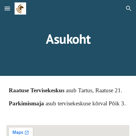
Skip to main content
Skip to navigation
Asukoht
Raatuse Tervisekeskus
 asub Tartus, 
Raatuse 21
.
Parkimismaja
 asub tervisekeskuse kõrval Põik 3.